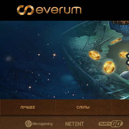
ЛУЧШЕЕ
СЛОТЫ