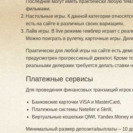
Последние могут иметь практически любую тема
фильмами.
Настольные игры. К данной категории относятся
есть на сайте в различных своих вариациях.
Лайв игры. В live режиме гемблер играет с реа
Можно поиграть в рулетку, карточные игры. Диле
Практически для любой игры на сайте есть демо 
предусмотрен прогрессивный джекпот. Кроме то
реальными дилерами требуется делать ставки 
Платежные сервисы
Для проведения финансовых транзакций игрок 
Банковские карточки VISA и MasterCard,
Платежные системы Neteller и Skrill,
Виртуальные кошельки QIWI, Yandex.Money 
Минимальный размер депозита/выплаты – 10 до