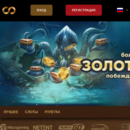
ВХОД
РЕГИСТРАЦИЯ
ЛУЧШЕЕ
СЛОТЫ
РУЛЕТКА