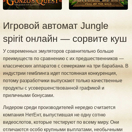
Игровой автомат Jungle
spirit онлайн — сорвите куш
У современных эмуляторов сравнительно больше
преимуществ по сравнению с их предшественников —
классических аппаратов с семерками на три барабана. В
индустрии гемблинга идет постоянная конкуренция,
потому разработчики выпускают только качественные
продукты с усовершенствованной графикой и
приличными бонусами.
Лидером среди производителей нередко считается
компания НетЕнт, выпустившая не одну сотню
видеослотов, которые тестируют по всему миру. Они
отличаются особо крупными выплатами, необычными