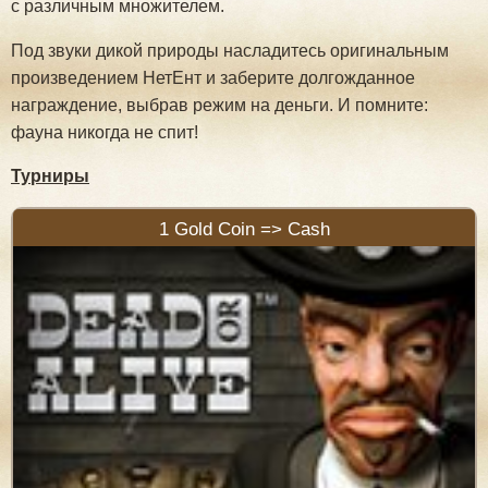
с различным множителем.
Под звуки дикой природы насладитесь оригинальным
произведением НетЕнт и заберите долгожданное
награждение, выбрав режим на деньги. И помните:
фауна никогда не спит!
Турниры
1 Gold Coin => Cash